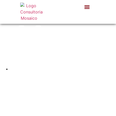
22 de fevereiro de 24
Regulamentação
de criptoativos no
Brasil: Primeira